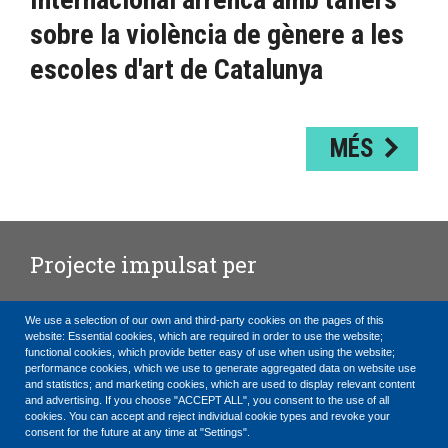
sobre la violència de gènere a les
escoles d'art de Catalunya
MÉS
Projecte impulsat per
We use a selection of our own and third-party cookies on the pages of this
website: Essential cookies, which are required in order to use the website;
functional cookies, which provide better easy of use when using the website;
performance cookies, which we use to generate aggregated data on website use
Amb el suport de
and statistics; and marketing cookies, which are used to display relevant content
and advertising. If you choose "ACCEPT ALL", you consent to the use of all
cookies. You can accept and reject individual cookie types and revoke your
consent for the future at any time at "Settings".