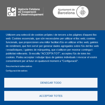
Utilitzem una selecció de cookies pròpies i de tercers a les pàgines d'aquest lloc
C
P
E
=
Política de privacitat
web: Cookies essencials, que són necessàries per utilitzar el lloc web; cookies
funcionals, que proporcionen una millor facilitat d'ús en utilitzar el lloc web; galetes
de rendiment, que fem servir per generar dades agregades sobre l'ús del lloc web
i estadístiques; i galetes de màrqueting, que s'utilitzen per mostrar contingut i
publicitat rellevants. Si escolliu "ACCEPTA TOT", accepteu l'ús de totes les
cookies. Podeu acceptar i rebutjar tipus de galetes individuals i revocar el vostre
consentiment per al futur en qualsevol moment a "Configuració".
Documentació sobre cookies
Configuració de cookies
DENEGAR TODO
ACCEPTAR TOTES