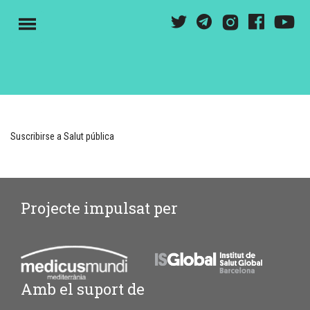
Pasar
Y
T
G
F
I
al
M
contenido
principal
Suscribirse a Salut pública
Projecte impulsat per
Amb el suport de