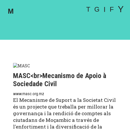
Vés
Y
T
G
I
F
al
M
contingut
MASC<br>Mecanismo de Apoio à
Sociedade Civil
www.masc.org.mz
El Mecanisme de Suport a la Societat Civil
és un projecte que treballa per millorar la
governança i la rendició de comptes als
ciutadans de Moçambic a través de
l'enfortiment i la diversificació de la