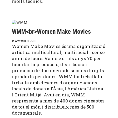
molts tècnics.
WMM<br>Women Make Movies
www.wmm.com
Women Make Movies és una organització
artística multicultural, multiracial i sense
ànim de lucre. Va néixer als anys 70 per
facilitar la producció, distribució i
promoció de documentals socials dirigits
i produïts per dones. WMM ha treballat i
treballa amb desenes d'organitzacions
locals de dones a l'Àsia, l'Amèrica Llatina i
l'Orient Mitjà. Avui en dia, WMM
respresenta a més de 400 dones cineastes
de tot el món i distribueix més de 500
documentals.