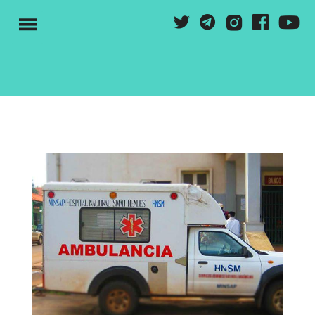
Vés
Y
T
G
F
I
al
M
contingut