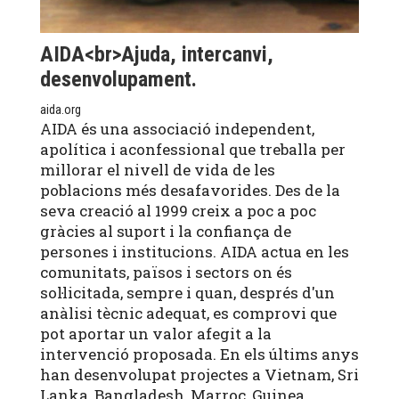
AIDA<br>Ajuda, intercanvi,
desenvolupament.
aida.org
AIDA és una associació independent,
apolítica i aconfessional que treballa per
millorar el nivell de vida de les
poblacions més desafavorides. Des de la
seva creació al 1999 creix a poc a poc
gràcies al suport i la confiança de
persones i institucions. AIDA actua en les
comunitats, països i sectors on és
sol·licitada, sempre i quan, després d'un
anàlisi tècnic adequat, es comprovi que
pot aportar un valor afegit a la
intervenció proposada. En els últims anys
han desenvolupat projectes a Vietnam, Sri
Lanka, Bangladesh, Marroc, Guinea