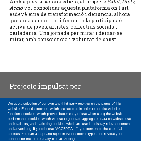
Amb aquesta segona edició, el projecte
Salut, Drets,
Acció
vol consolidar aquesta plataforma on l’art
esdevé eina de transformació i denúncia, alhora
que crea comunitat i fomenta la participació
activa de joves, artistes, col·lectius socials i
ciutadania. Una jornada per mirar i deixar-se
mirar, amb consciència i voluntat de canvi.
Projecte impulsat per
We use a selection of our own and third-party cookies on the pages of this
website: Essential cookies, which are required in order to use the website;
functional cookies, which provide better easy of use when using the website;
performance cookies, which we use to generate aggregated data on website use
Amb el suport de
and statistics; and marketing cookies, which are used to display relevant content
and advertising. If you choose "ACCEPT ALL", you consent to the use of all
cookies. You can accept and reject individual cookie types and revoke your
consent for the future at any time at "Settings".