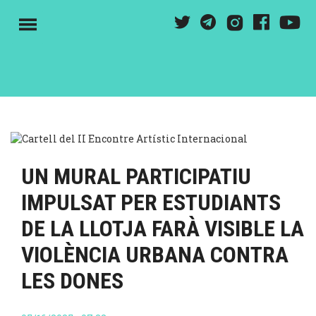
Skip
Y
T
G
F
I
to
M
main
content
UN MURAL PARTICIPATIU
IMPULSAT PER ESTUDIANTS
DE LA LLOTJA FARÀ VISIBLE LA
VIOLÈNCIA URBANA CONTRA
LES DONES