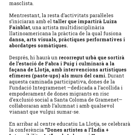
masclista.
Mentrestant, la resta d’activitats paral·leles
s’iniciaran amb el
taller que impartirà Luiza
Fainblat
, una artista multidisciplinària
llatinoamericana la pràctica de la qual fusiona
dansa, arts visuals, pràctiques performatives i
abordatges somàtiques.
Després, hi haurà un
recorregut urbà que sortirà
de l’estació de Fabra i Puig i culminarà a la
façana de Llotja, amb intervencions artístiques
efímeres (paste-ups) als murs del camí.
Durant
aquesta caminada participativa, dones de la
Fundació Integramenet —dedicada a l’acollida i
empoderament de dones migrants en risc
d’exclusió social a Santa Coloma de Gramenet—
col·laboraran amb l’alumnat i amb qualsevol
vianant que vulgui sumar-se.
En arribar al centre educatiu La Llotja, se celebrarà
la conferència
“Dones artistes a l’Índia +