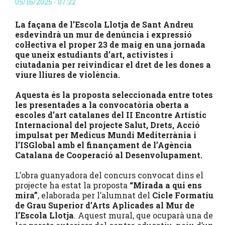
05/16/2025 - 07:22
La façana de l’Escola Llotja de Sant Andreu
esdevindrà un mur de denúncia i expressió
col·lectiva el proper 23 de maig en una jornada
que uneix estudiants d’art, activistes i
ciutadania per reivindicar el dret de les dones a
viure lliures de violència.
Aquesta és la proposta seleccionada entre totes
les presentades a la convocatòria oberta a
escoles d’art catalanes del II Encontre Artístic
Internacional del projecte Salut, Drets, Acció
impulsat per Medicus Mundi Mediterrània i
l’ISGlobal amb el finançament de
l’Agència
Catalana de Cooperació al Desenvolupament.
L’obra guanyadora del concurs convocat dins el
projecte ha estat la proposta
“Mirada a qui ens
mira”
, elaborada per l’alumnat del
Cicle Formatiu
de Grau Superior d’Arts Aplicades al Mur de
l’Escola Llotja
. Aquest mural, que ocuparà una de