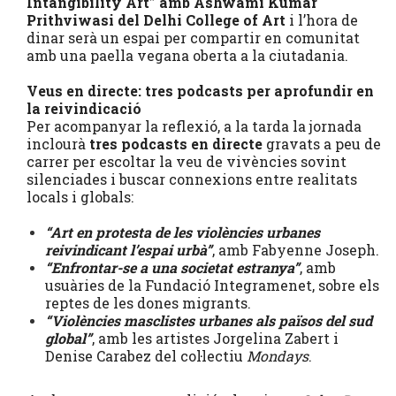
Intangibility Art” amb Ashwami Kumar
Prithviwasi del Delhi College of Art
i l’hora de
dinar serà un espai per compartir en comunitat
amb una paella vegana oberta a la ciutadania.
Veus en directe: tres podcasts per aprofundir en
la reivindicació
Per acompanyar la reflexió, a la tarda la jornada
inclourà
tres podcasts en directe
gravats a peu de
carrer per escoltar la veu de vivències sovint
silenciades i buscar connexions entre realitats
locals i globals:
“Art en protesta de les violències urbanes
reivindicant l’espai urbà”
, amb Fabyenne Joseph.
“Enfrontar-se a una societat estranya”
, amb
usuàries de la Fundació Integramenet, sobre els
reptes de les dones migrants.
“Violències masclistes urbanes als països del sud
global”
, amb les artistes Jorgelina Zabert i
Denise Carabez del col·lectiu
Mondays
.