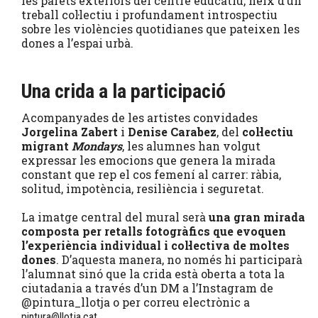
les parets exteriors del centre educatiu, neix d’un
treball col·lectiu i profundament introspectiu
sobre les violències quotidianes que pateixen les
dones a l’espai urbà.
Una crida a la participació
Acompanyades de les artistes convidades
Jorgelina Zabert
i
Denise Carabez
, del
col·lectiu
migrant
Mondays
, les alumnes han volgut
expressar les emocions que genera la mirada
constant que rep el cos femení al carrer: ràbia,
solitud, impotència, resiliència i seguretat.
La imatge central del mural serà
una gran mirada
composta per retalls fotogràfics que evoquen
l’experiència individual i col·lectiva de moltes
dones
. D’aquesta manera, no només hi participarà
l’alumnat sinó que la crida està oberta a tota la
ciutadania a través d’un DM a l’Instagram de
@pintura_llotja o per correu electrònic a
.
pintura@llotja.cat