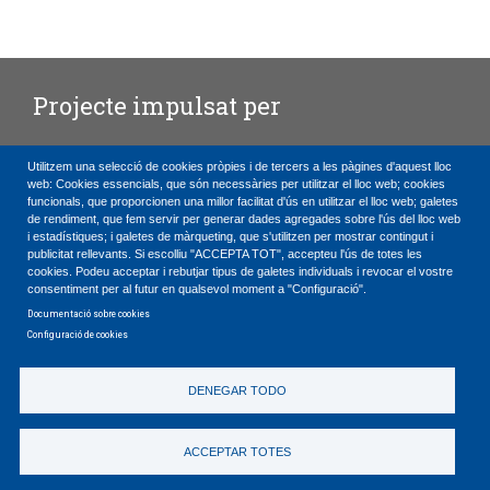
Projecte impulsat per
Utilitzem una selecció de cookies pròpies i de tercers a les pàgines d'aquest lloc
web: Cookies essencials, que són necessàries per utilitzar el lloc web; cookies
funcionals, que proporcionen una millor facilitat d'ús en utilitzar el lloc web; galetes
de rendiment, que fem servir per generar dades agregades sobre l'ús del lloc web
Amb el suport de
i estadístiques; i galetes de màrqueting, que s'utilitzen per mostrar contingut i
publicitat rellevants. Si escolliu "ACCEPTA TOT", accepteu l'ús de totes les
cookies. Podeu acceptar i rebutjar tipus de galetes individuals i revocar el vostre
consentiment per al futur en qualsevol moment a "Configuració".
Documentació sobre cookies
Configuració de cookies
DENEGAR TODO
C
P
E
=
Política de privacitat
ACCEPTAR TOTES