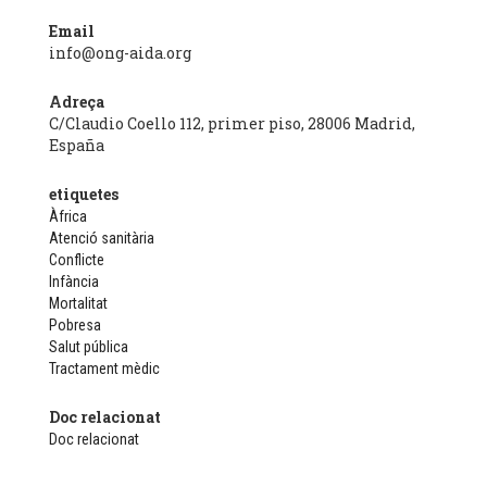
Email
info@ong-aida.org
Adreça
C/Claudio Coello 112, primer piso, 28006 Madrid,
España
etiquetes
Àfrica
Atenció sanitària
Conflicte
Infància
Mortalitat
Pobresa
Salut pública
Tractament mèdic
Doc relacionat
Doc relacionat