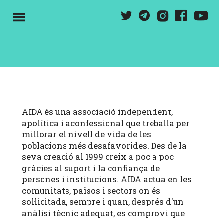
Pasar
Y
T
G
F
I
al
M
contenido
principal
AIDA és una associació independent,
apolítica i aconfessional que treballa per
millorar el nivell de vida de les
poblacions més desafavorides. Des de la
seva creació al 1999 creix a poc a poc
gràcies al suport i la confiança de
persones i institucions. AIDA actua en les
comunitats, països i sectors on és
sol·licitada, sempre i quan, després d'un
anàlisi tècnic adequat, es comprovi que