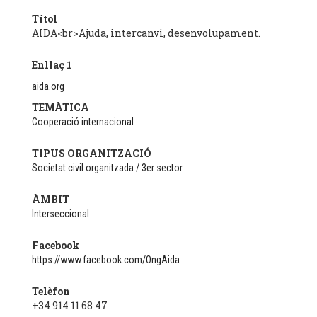
Títol
AIDA<br>Ajuda, intercanvi, desenvolupament.
Enllaç 1
aida.org
TEMÀTICA
Cooperació internacional
TIPUS ORGANITZACIÓ
Societat civil organitzada / 3er sector
ÀMBIT
Interseccional
Facebook
https://www.facebook.com/OngAida
Telèfon
+34 914 11 68 47